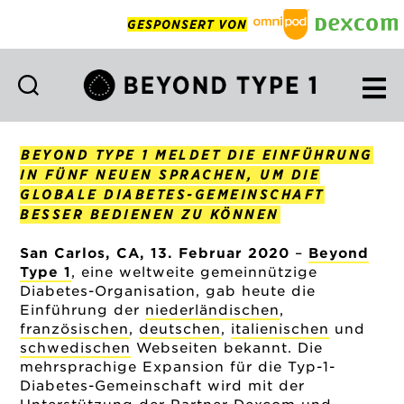
GESPONSERT VON
Beyond
Type
1
BEYOND TYPE 1 MELDET DIE EINFÜHRUNG
Deutsch
IN FÜNF NEUEN SPRACHEN, UM DIE
GLOBALE DIABETES-GEMEINSCHAFT
BESSER BEDIENEN ZU KÖNNEN
San Carlos, CA, 13. Februar 2020
–
Beyond
Type 1
, eine weltweite gemeinnützige
Diabetes-Organisation, gab heute die
Einführung der
niederländischen
,
französischen
,
deutschen
,
italienischen
und
schwedischen
Webseiten bekannt. Die
mehrsprachige Expansion für die Typ-1-
Diabetes-Gemeinschaft wird mit der