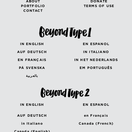
ABOUT
DONATE
PORTFOLIO
TERMS OF USE
CONTACT
IN ENGLISH
EN ESPANOL
AUF DEUTSCH
IN ITALIANO
EN FRANÇAIS
IN HET NEDERLANDS
PÅ SVENSKA
EM PORTUGUÊS
بالعربية
IN ENGLISH
EN ESPANOL
AUF DEUTSCH
en Français
in Italiano
Canada (French)
Canada (English)