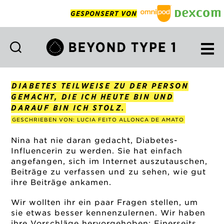
GESPONSERT VON
Beyond
Type
1
DIABETES TEILWEISE ZU DER PERSON
Deutsch
GEMACHT, DIE ICH HEUTE BIN UND
DARAUF BIN ICH STOLZ.
GESCHRIEBEN VON: LUCIA FEITO ALLONCA DE AMATO
Nina hat nie daran gedacht, Diabetes-
Influencerin zu werden. Sie hat einfach
angefangen, sich im Internet auszutauschen,
Beiträge zu verfassen und zu sehen, wie gut
ihre Beiträge ankamen.
Wir wollten ihr ein paar Fragen stellen, um
sie etwas besser kennenzulernen. Wir haben
ihre Vorschläge hervorgehoben: Einerseits