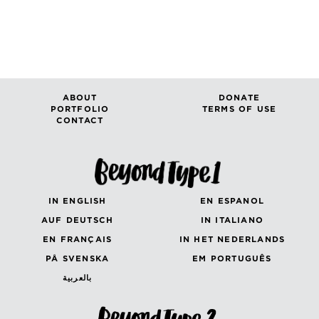
ABOUT
DONATE
PORTFOLIO
TERMS OF USE
CONTACT
IN ENGLISH
EN ESPANOL
AUF DEUTSCH
IN ITALIANO
EN FRANÇAIS
IN HET NEDERLANDS
PÅ SVENSKA
EM PORTUGUÊS
بالعربية