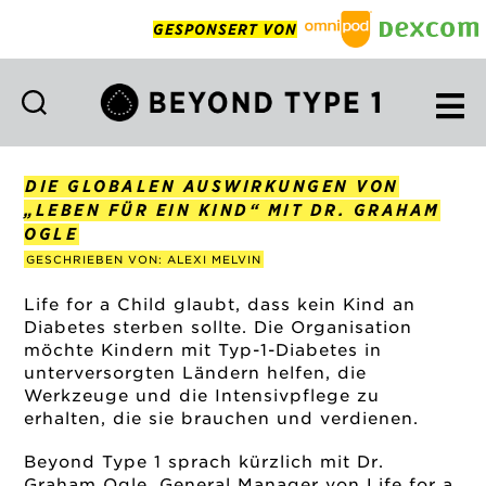
GESPONSERT VON
Beyond
Type
1
DIE GLOBALEN AUSWIRKUNGEN VON
Deutsch
„LEBEN FÜR EIN KIND“ MIT DR. GRAHAM
OGLE
GESCHRIEBEN VON: ALEXI MELVIN
Life for a Child glaubt, dass kein Kind an
Diabetes sterben sollte. Die Organisation
möchte Kindern mit Typ-1-Diabetes in
unterversorgten Ländern helfen, die
Werkzeuge und die Intensivpflege zu
erhalten, die sie brauchen und verdienen.
Beyond Type 1 sprach kürzlich mit Dr.
Graham Ogle, General Manager von Life for a