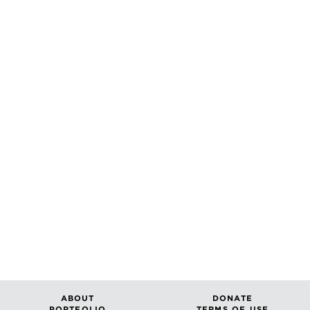
ABOUT
DONATE
PORTFOLIO
TERMS OF USE