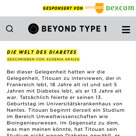
GESPONSERT VON
Beyond
Type
1
DIE WELT DES DIABETES
Deutsch
GESCHRIEBEN VON: EUGENIA ARAIZA
Bei dieser Gelegenheit hatten wir die
Gelegenheit, Titouan zu interviewen, der in
Frankreich lebt, 18 Jahre alt ist und seit 5
Jahren mit Diabetes lebt, als er 13 Jahre alt
war. Tatsächlich feierte er seinen 13.
Geburtstag im Universitätskrankenhaus von
Nantes. Titouan beginnt derzeit ein Studium
im Bereich Umweltwissenschaften wie
Bioingenieurwesen. Im Gegensatz zu dem,
was man meinen könnte, hat Titouan sein
Studium nicht wegen Diabetes gewählt, er