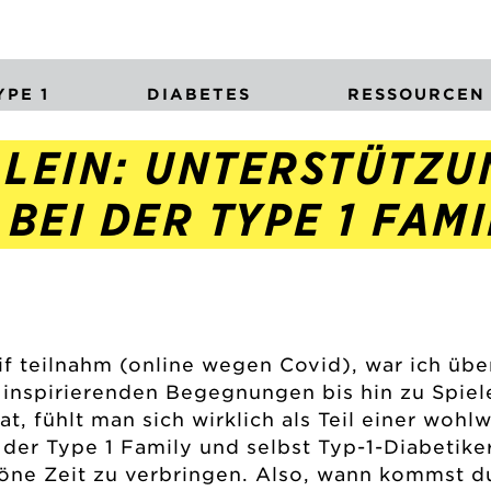
PE 1
DIABETES
RESSOURCEN
ALLEIN: UNTERSTÜTZ
BEI DER TYPE 1 FAMI
if teilnahm (online wegen Covid), war ich üb
n inspirierenden Begegnungen bis hin zu Spie
t, fühlt man sich wirklich als Teil einer woh
 der Type 1 Family und selbst Typ-1-Diabetiker
ne Zeit zu verbringen. Also, wann kommst d