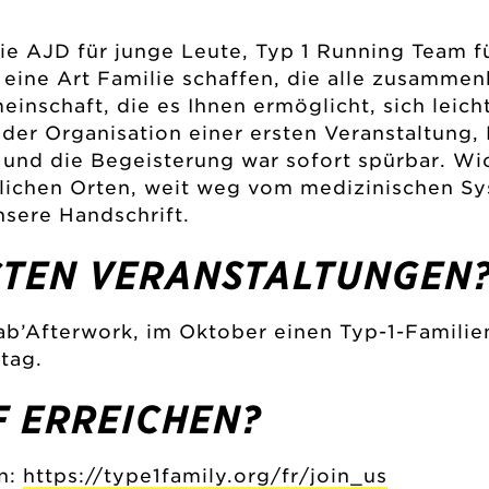
 wie AJD für junge Leute, Typ 1 Running Team f
 eine Art Familie schaffen, die alle zusammen
inschaft, die es Ihnen ermöglicht, sich leicht
 der Organisation einer ersten Veranstaltung,
, und die Begeisterung war sofort spürbar. Wic
dlichen Orten, weit weg vom medizinischen Sys
nsere Handschrift.
STEN VERANSTALTUNGEN
ab’Afterwork, im Oktober einen Typ-1-Famil
tag.
F ERREICHEN?
en:
https://type1family.org/fr/join_us