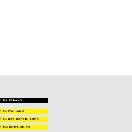
1 EN ESPAÑOL
 1
IN ITALIANO
 1
IN HET NEDERLANDS
 1
EM PORTUGUÊS