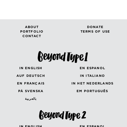
ABOUT
DONATE
PORTFOLIO
TERMS OF USE
CONTACT
IN ENGLISH
EN ESPANOL
AUF DEUTSCH
IN ITALIANO
EN FRANÇAIS
IN HET NEDERLANDS
PÅ SVENSKA
EM PORTUGUÊS
بالعربية
IN ENGLISH
EN ESPANOL