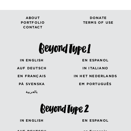
ABOUT
DONATE
PORTFOLIO
TERMS OF USE
CONTACT
IN ENGLISH
EN ESPANOL
AUF DEUTSCH
IN ITALIANO
EN FRANÇAIS
IN HET NEDERLANDS
PÅ SVENSKA
EM PORTUGUÊS
بالعربية
IN ENGLISH
EN ESPANOL