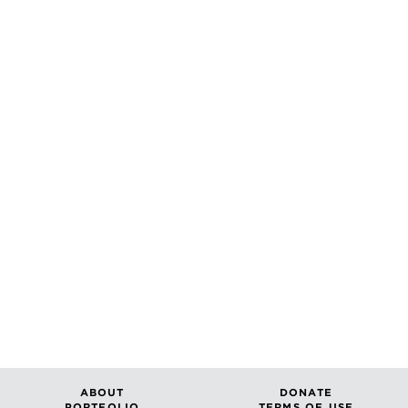
ABOUT
DONATE
PORTFOLIO
TERMS OF USE