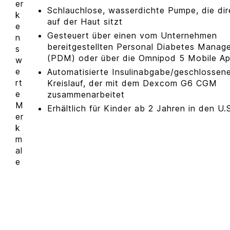
er
Schlauchlose, wasserdichte Pumpe, die dir
k
auf der Haut sitzt
e
Gesteuert über einen vom Unternehmen
n
bereitgestellten Personal Diabetes Manag
s
(PDM) oder über die Omnipod 5 Mobile A
w
e
Automatisierte Insulinabgabe/geschlossen
rt
Kreislauf, der mit dem Dexcom G6 CGM
e
zusammenarbeitet
M
Erhältlich für Kinder ab 2 Jahren in den U.
er
k
m
al
e