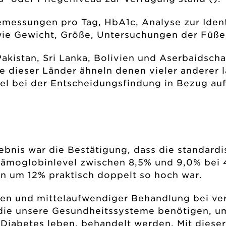
emessungen pro Tag, HbA1c, Analyse zur Ident
wie Gewicht, Größe, Untersuchungen der Füße
Pakistan, Sri Lanka, Bolivien und Aserbaidsch
le dieser Länder ähneln denen vieler anderer 
iel bei der Entscheidungsfindung in Bezug a
nis war die Bestätigung, dass die standardisi
Hämoglobinlevel zwischen 8,5% und 9,0% bei 4
 um 12% praktisch doppelt so hoch war.
 und mittelaufwendiger Behandlung bei ver
, die unsere Gesundheitssysteme benötigen, u
Diabetes leben, behandelt werden. Mit dieser 