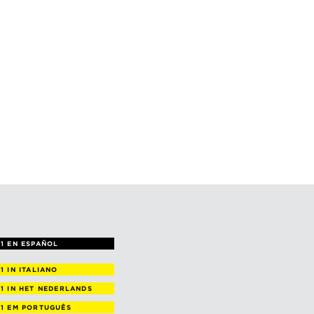
1 EN ESPAÑOL
 1
IN ITALIANO
 1
IN HET NEDERLANDS
 1
EM PORTUGUÊS