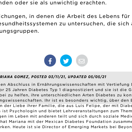
enden oder sie als unwichtig erachten.
tlichungen, in denen die Arbeit des Lebens für
sundheitssystemen zu untersuchen, die sich 
rungsgruppen.
RIANA GOMEZ, POSTED 03/11/21, UPDATED 05/05/21
nen Abschluss in Ernährungswissenschaften mit Vertiefung
r 25 Jahren Diabetes Typ 1 diagnostiziert und sie ist die 
ei zu helfen, ihre unterschiedlichen Arten Diabetes zu kont
gswissenschaften. Ihr ist es besonders wichtig, über den E
 der Liebe ihrer Familie, die aus Luis Felipe, der mit Dia
a ist Psychologin und bietet Lehrveranstaltungen zum The
gen im Leben mit anderen teilt und sich durch soziale Medi
 hat Mariana mit der Mexican Diabetes Foundation zusamme
rken. Heute ist sie Director of Emerging Markets bei Beyon