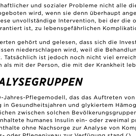
chaftlicher und sozialer Probleme nicht alle 
angeboten wird, wenn sie denn überhaupt ang
iese unvollständige Intervention, bei der die
rantiert ist, zu lebensgefährlichen Komplikat
rten gehört und gelesen, dass sich die Inves
nissen niederschlagen wird, weil die Behandlu
Tatsächlich ist jedoch noch nicht viel erreich
ls mit der Person, die mit der Krankheit leb
ALYSEGRUPPEN
-Jahres-Pflegemodell, das das Auftreten von 
 in Gesundheitsjahren und glykiertem Hämogl
ichen zwischen solchen Bevölkerungsgruppen,
inhaltete humanes Insulin ein- oder zweimal 
nthalte ohne Nachsorge zur Analyse von Komp
ns- oder Pflegeniveau zur Verfügung stand ().