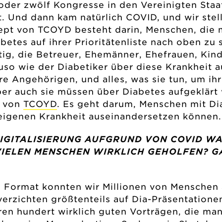
 oder zwölf Kongresse in den Vereinigten Staa
 Und dann kam natürlich COVID, und wir stell
pt von TCOYD besteht darin, Menschen, die m
abetes auf ihrer Prioritätenliste nach oben z
tig, die Betreuer, Ehemänner, Ehefrauen, Kind
so wie der Diabetiker über diese Krankheit a
hre Angehörigen, und alles, was sie tun, um 
Aber auch sie müssen über Diabetes aufgeklär
t von
TCOYD
. Es geht darum, Menschen mit Di
er eigenen Krankheit auseinandersetzen können.
DIGITALISIERUNG AUFGRUND VON COVID WAR
IELEN MENSCHEN WIRKLICH GEHOLFEN? GA
e Format konnten wir Millionen von Menschen 
verzichten größtenteils auf Dia-Präsentation
en hundert wirklich guten Vorträgen, die man 