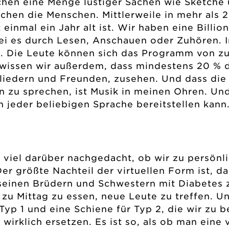
hen eine Menge lustiger Sachen wie Sketche 
eichen die Menschen. Mittlerweile in mehr als
 einmal ein Jahr alt ist. Wir haben eine Billi
sei es durch Lesen, Anschauen oder Zuhören. In
g. Die Leute können sich das Programm von z
issen wir außerdem, dass mindestens 20 % de
liedern und Freunden, zusehen. Und dass di
 zu sprechen, ist Musik in meinen Ohren. Un
n jeder beliebigen Sprache bereitstellen kann
 viel darüber nachgedacht, ob wir zu persön
Der größte Nachteil der virtuellen Form ist, d
einen Brüdern und Schwestern mit Diabetes z
u Mittag zu essen, neue Leute zu treffen. Un
Typ 1 und eine Schiene für Typ 2, die wir zu 
irklich ersetzen. Es ist so, als ob man eine v