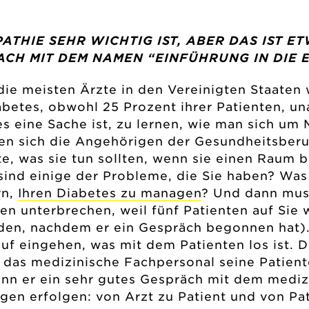
PATHIE SEHR WICHTIG IST, ABER DAS IST 
FACH MIT DEM NAMEN “EINFÜHRUNG IN DIE 
 die meisten Ärzte in den Vereinigten Staate
abetes, obwohl 25 Prozent ihrer Patienten, u
 eine Sache ist, zu lernen, wie man sich um
lten sich die Angehörigen der Gesundheitsber
te, was sie tun sollten, wenn sie einen Raum 
 sind einige der Probleme, die Sie haben? Was 
rn,
Ihren Diabetes zu managen
? Und dann mus
en unterbrechen, weil fünf Patienten auf Sie 
nden, nachdem er ein Gespräch begonnen hat).
auf eingehen, was mit dem Patienten los ist. 
 das medizinische Fachpersonal seine Patient
ann er ein sehr gutes Gespräch mit dem mediz
en erfolgen: von Arzt zu Patient und von Pati