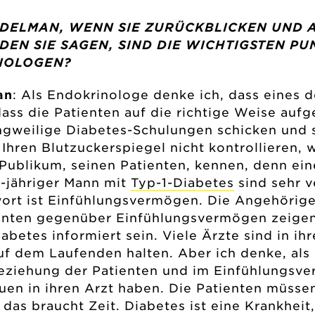
 EDELMAN, WENN SIE ZURÜCKBLICKEN UND A
EN SIE SAGEN, SIND DIE WICHTIGSTEN PUN
NOLOGEN?
an
: Als Endokrinologe denke ich, dass eines d
 dass die Patienten auf die richtige Weise au
angweilige Diabetes-Schulungen schicken und 
Ihren Blutzuckerspiegel nicht kontrollieren, 
Publikum, seinen Patienten, kennen, denn ein
-jähriger Mann mit
Typ-1-Diabetes
sind sehr v
wort ist Einfühlungsvermögen. Die Angehörig
ienten gegenüber Einfühlungsvermögen zeigen
etes informiert sein. Viele Ärzte sind in ihre
f dem Laufenden halten. Aber ich denke, als 
nbeziehung der Patienten und im Einfühlungsve
en in ihren Arzt haben. Die Patienten müssen
 das braucht Zeit. Diabetes ist eine Krankhei