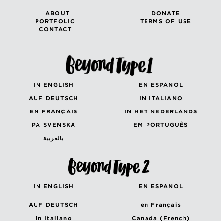
ABOUT
DONATE
PORTFOLIO
TERMS OF USE
CONTACT
IN ENGLISH
EN ESPANOL
AUF DEUTSCH
IN ITALIANO
EN FRANÇAIS
IN HET NEDERLANDS
PÅ SVENSKA
EM PORTUGUÊS
بالعربية
IN ENGLISH
EN ESPANOL
AUF DEUTSCH
en Français
in Italiano
Canada (French)