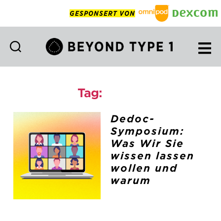
GESPONSERT VON
Beyond
Type
1
Tag:
dedoc
Deutsch
Dedoc-
Symposium:
Was Wir Sie
wissen lassen
wollen und
warum