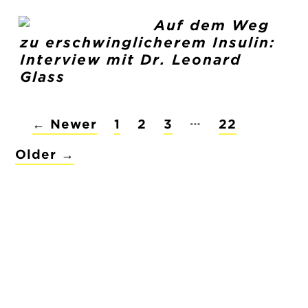
Auf dem Weg
zu erschwinglicherem Insulin:
Interview mit Dr. Leonard
Glass
POSTS
…
←
Newer
1
2
3
22
PAGINATION
Older
→