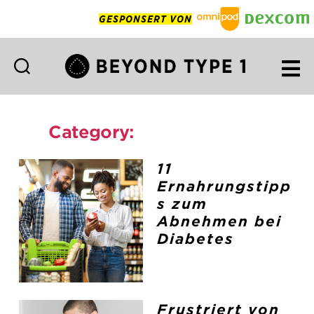
GESPONSERT VON
Beyond
Type
1
Category:
Uncategorized
Deutsch
11
Ernahrungstipp
s zum
Abnehmen bei
Diabetes
Frustriert von